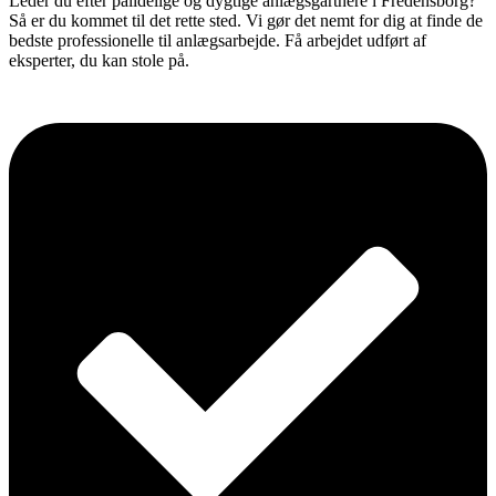
Leder du efter pålidelige og dygtige anlægsgartnere i Fredensborg?
Så er du kommet til det rette sted. Vi gør det nemt for dig at finde de
bedste professionelle til anlægsarbejde. Få arbejdet udført af
eksperter, du kan stole på.