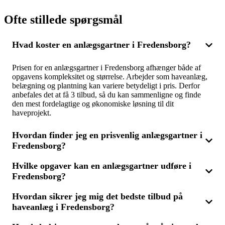
Ofte stillede spørgsmål
Hvad koster en anlægsgartner i Fredensborg?
Prisen for en anlægsgartner i Fredensborg afhænger både af
opgavens kompleksitet og størrelse. Arbejder som haveanlæg,
belægning og plantning kan variere betydeligt i pris. Derfor
anbefales det at få 3 tilbud, så du kan sammenligne og finde
den mest fordelagtige og økonomiske løsning til dit
haveprojekt.
Hvordan finder jeg en prisvenlig anlægsgartner i
Fredensborg?
Hvilke opgaver kan en anlægsgartner udføre i
Vil du finde en overkommelig anlægsgartner i Fredensborg, er
Fredensborg?
det klogt at sammenligne flere tilbud fra forskellige fagfolk.
Ved at få 3 tilbud kan du let se, hvem der har den bedste pris
uden at gå på kompromis med kvaliteten. Husk også at tjekke
Hvordan sikrer jeg mig det bedste tilbud på
En anlægsgartner i Fredensborg kan tage sig af mange
anmeldelser og anbefalinger for at sikre, at du vælger den rette
haveanlæg i Fredensborg?
forskellige opgaver inden for haveanlæg, som fx belægning af
til opgaven.
terrasser og stier, anlægning af græsplæner, opsætning af