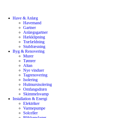
Have & Anlæg
Havemand
Gartner
Anlægsgartner
Hækklipning
Træfældning
Stubfræsning
Byg & Renovering
Murer
Tømrer
Altan
Nye vinduer
Tagrenovering
Isolering
Hulmursisolering
Omfangsdræn
Skimmelsvamp
Installation & Energi
Elektriker
Varmepumpe
Solceller
Blikkenslager