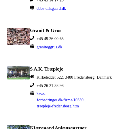
+45 49 14 17 20
ebbe-dalsgaard.dk
Granit & Grus
+45 49 26 00 65
granitoggrus.dk
S.A.K. Træpleje
Kirkeleddet 522, 3480 Fredensborg, Danmark
+45 26 21 38 98
have-
forbedringer.dk/firma/103399/sak-
traepleje-fredensborg.htm
Kjærgaard Anlægsgartner