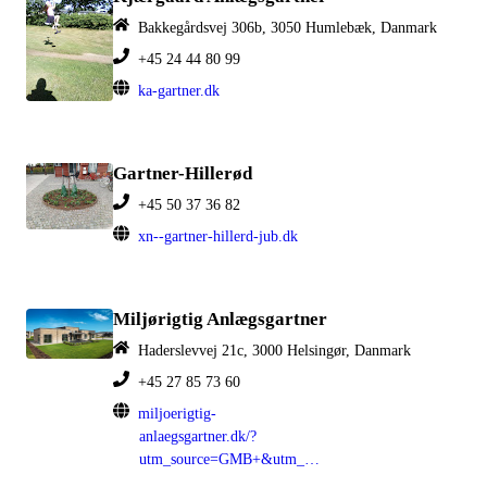
Bakkegårdsvej 306b, 3050 Humlebæk, Danmark
+45 24 44 80 99
ka-gartner.dk
Gartner-Hillerød
+45 50 37 36 82
xn--gartner-hillerd-jub.dk
Miljørigtig Anlægsgartner
Haderslevvej 21c, 3000 Helsingør, Danmark
+45 27 85 73 60
miljoerigtig-
anlaegsgartner.dk/?
utm_source=GMB+&utm_medium=organisk