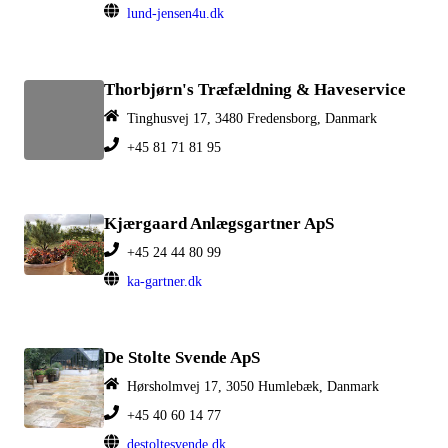
lund-jensen4u.dk
Thorbjørn's Træfældning & Haveservice
Tinghusvej 17, 3480 Fredensborg, Danmark
+45 81 71 81 95
Kjærgaard Anlægsgartner ApS
+45 24 44 80 99
ka-gartner.dk
De Stolte Svende ApS
Hørsholmvej 17, 3050 Humlebæk, Danmark
+45 40 60 14 77
destoltesvende.dk