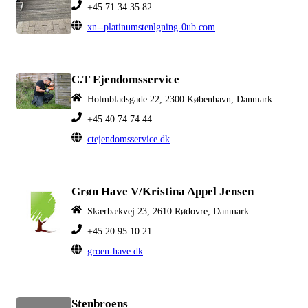
+45 71 34 35 82
xn--platinumstenlgning-0ub.com
C.T Ejendomsservice
Holmbladsgade 22, 2300 København, Danmark
+45 40 74 74 44
ctejendomsservice.dk
Grøn Have V/Kristina Appel Jensen
Skærbækvej 23, 2610 Rødovre, Danmark
+45 20 95 10 21
groen-have.dk
Stenbroens