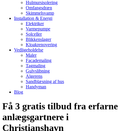
Hulmursisolering
Omfangsdræn
Skimmelsvamp
Installation & Energi
Elektriker
Varmepumpe
Solceller
Blikkenslager
Kloakrenovering
Vedligeholdelse
Maler
Facademaling
Tagmaling
Gulvslibning
Algerens
Sandblæsning af hus
Handyman
Blog
Få 3 gratis tilbud fra erfarne
anlægsgartnere i
Christianshavn