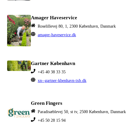
Amager Haveservice
Roselillevej 80, 1, 2300 København, Danmark
amager-haveservice.dk
Gartner København
+45 40 38 33 35
xn--gartner-kbenhavn-txb.dk
Green Fingers
Paradisæblevej 50, st tv, 2500 København, Danmark
+45 50 28 15 94