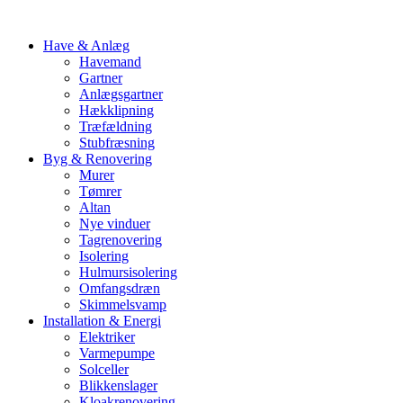
Have & Anlæg
Havemand
Gartner
Anlægsgartner
Hækklipning
Træfældning
Stubfræsning
Byg & Renovering
Murer
Tømrer
Altan
Nye vinduer
Tagrenovering
Isolering
Hulmursisolering
Omfangsdræn
Skimmelsvamp
Installation & Energi
Elektriker
Varmepumpe
Solceller
Blikkenslager
Kloakrenovering