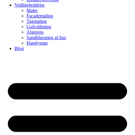
Vedligeholdelse
Maler
Facademaling
Tagmaling
Gulvslibning
Algerens
Sandblæsning af hus
Handyman
Blog