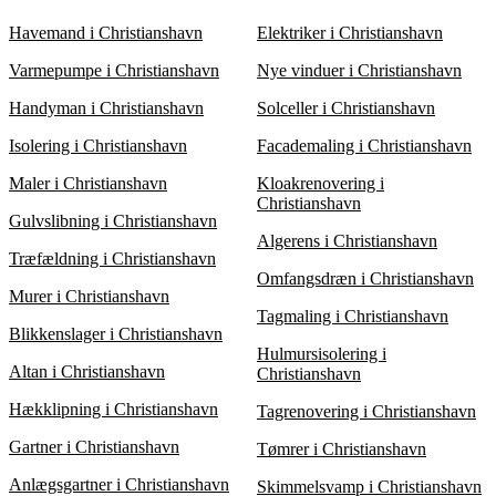
haveanlæg, uanset om det involverer en ny terrasse, græsplæne
forår og efterår ideelle for plantning og etablering af
eller andre haveelementer.
græsplæner, mens belægningsopgaver ofte kan udføres året
Havemand i Christianshavn
Elektriker i Christianshavn
rundt. En anlægsgartner kan vejlede dig om, hvornår det er
bedst at starte dit projekt for at opnå det bedste resultat.
Varmepumpe i Christianshavn
Nye vinduer i Christianshavn
Handyman i Christianshavn
Solceller i Christianshavn
Isolering i Christianshavn
Facademaling i Christianshavn
Maler i Christianshavn
Kloakrenovering i
Christianshavn
Gulvslibning i Christianshavn
Algerens i Christianshavn
Træfældning i Christianshavn
Omfangsdræn i Christianshavn
Murer i Christianshavn
Tagmaling i Christianshavn
Blikkenslager i Christianshavn
Hulmursisolering i
Altan i Christianshavn
Christianshavn
Hækklipning i Christianshavn
Tagrenovering i Christianshavn
Gartner i Christianshavn
Tømrer i Christianshavn
Anlægsgartner i Christianshavn
Skimmelsvamp i Christianshavn