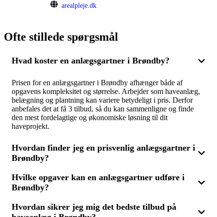
arealpleje.dk
Ofte stillede spørgsmål
Hvad koster en anlægsgartner i Brøndby?
Prisen for en anlægsgartner i Brøndby afhænger både af
opgavens kompleksitet og størrelse. Arbejder som haveanlæg,
belægning og plantning kan variere betydeligt i pris. Derfor
anbefales det at få 3 tilbud, så du kan sammenligne og finde
den mest fordelagtige og økonomiske løsning til dit
haveprojekt.
Hvordan finder jeg en prisvenlig anlægsgartner i
Brøndby?
Hvilke opgaver kan en anlægsgartner udføre i
Vil du finde en overkommelig anlægsgartner i Brøndby, er det
Brøndby?
klogt at sammenligne flere tilbud fra forskellige fagfolk. Ved at
få 3 tilbud kan du let se, hvem der har den bedste pris uden at
gå på kompromis med kvaliteten. Husk også at tjekke
Hvordan sikrer jeg mig det bedste tilbud på
En anlægsgartner i Brøndby kan tage sig af mange forskellige
anmeldelser og anbefalinger for at sikre, at du vælger den rette