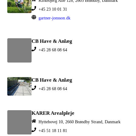
Kirkebjerg Alle 128, 2605 Brøndby, Danmark
+45 23 10 01 31
gartner-jonsson.dk
CB Have & Anlæg
+45 28 68 08 64
CB Have & Anlæg
+45 28 68 08 64
KARER Arealpleje
Hyttebovej 10, 2660 Brøndby Strand, Danmark
+45 51 18 11 81