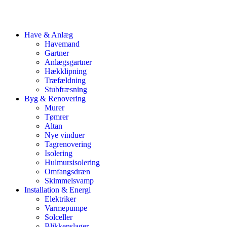
Have & Anlæg
Havemand
Gartner
Anlægsgartner
Hækklipning
Træfældning
Stubfræsning
Byg & Renovering
Murer
Tømrer
Altan
Nye vinduer
Tagrenovering
Isolering
Hulmursisolering
Omfangsdræn
Skimmelsvamp
Installation & Energi
Elektriker
Varmepumpe
Solceller
Blikkenslager