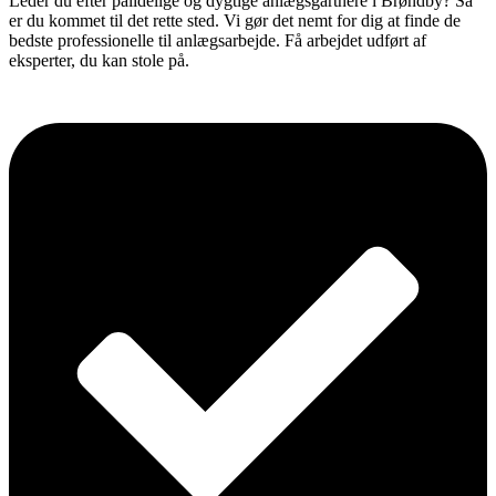
Leder du efter pålidelige og dygtige anlægsgartnere i Brøndby? Så
er du kommet til det rette sted. Vi gør det nemt for dig at finde de
bedste professionelle til anlægsarbejde. Få arbejdet udført af
eksperter, du kan stole på.