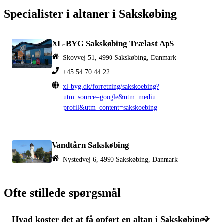
Specialister i altaner i Sakskøbing
XL-BYG Sakskøbing Trælast ApS
Skovvej 51, 4990 Sakskøbing, Danmark
+45 54 70 44 22
xl-byg.dk/forretning/sakskoebing?
utm_source=google&utm_medium=organic&utm_campa
profil&utm_content=sakskoebing
Vandtårn Sakskøbing
Nystedvej 6, 4990 Sakskøbing, Danmark
Ofte stillede spørgsmål
Hvad koster det at få opført en altan i Sakskøbing?