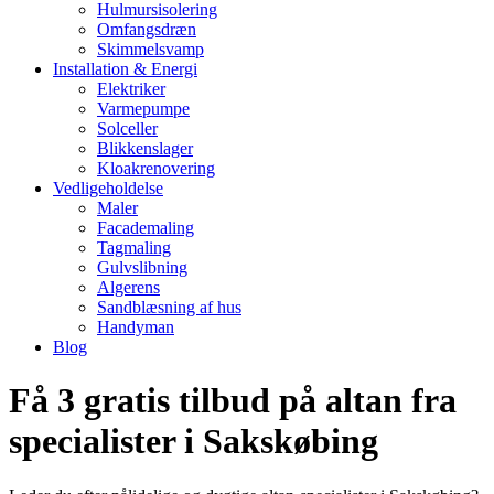
Hulmursisolering
Omfangsdræn
Skimmelsvamp
Installation & Energi
Elektriker
Varmepumpe
Solceller
Blikkenslager
Kloakrenovering
Vedligeholdelse
Maler
Facademaling
Tagmaling
Gulvslibning
Algerens
Sandblæsning af hus
Handyman
Blog
Få 3 gratis tilbud på altan fra
specialister i Sakskøbing