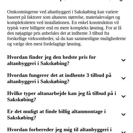
Omkostningerne ved altanbyggeri i Sakskøbing kan variere
baseret på faktorer som altanens størrelse, materialevalget og
kompleksiteten ved installationen. En enkel konstruktion vil
typisk være billigere end en mere kompleks løsning. For at få
den nøjagtige pris anbefales det at indhente 3 tilbud fra
forskellige virksomheder, så du kan sammenligne mulighederne
og vælge den mest fordelagtige løsning.
Hvordan finder jeg den bedste pris for
altanbyggeri i Sakskøbing?
Hvordan fungerer det at indhente 3 tilbud på
For at opnå den bedste pris på altanbyggeri i Sakskøbing, bør
altanbyggeri i Sakskøbing?
du indhente 3 tilbud fra forskellige firmaer, som har
specialiseret sig i altanmontage og renovering. Ved at
sammenligne priser, kvalitet og tidligere projekter kan du vælge
Hvilke typer altanarbejde kan jeg få tilbud på i
Ved at indhente 3 tilbud på altanbyggeri i Sakskøbing, starter
den virksomhed, der tilbyder både god service og pris.
Sakskøbing?
du med at beskrive dine behov, såsom altanens størrelse,
materialer og placering. Derefter vil du modtage svar fra op til
tre forskellige virksomheder, der kan assistere med dit projekt.
Er det muligt at finde billig altanmontage i
Du kan få tilbud på en række altanarbejder i Sakskøbing,
Du har derefter mulighed for at sammenligne tilbuddene og
Sakskøbing?
inklusive nybyggeri, renovering og montering. Hvis du allerede
vælge det mest favorable.
har en altan, kan den renoveres eller udvides, eller du kan
vælge at få en helt ny altan, hvis bygningen tillader det. Ved at
Hvordan forbereder jeg mig til altanbyggeri i
Ja, du kan finde økonomisk fordelagtig altanmontage i