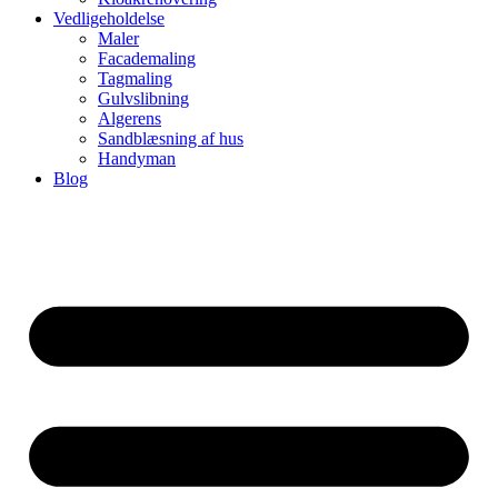
Vedligeholdelse
Maler
Facademaling
Tagmaling
Gulvslibning
Algerens
Sandblæsning af hus
Handyman
Blog