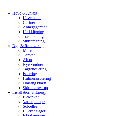
Have & Anlæg
Havemand
Gartner
Anlægsgartner
Hækklipning
Træfældning
Stubfræsning
Byg & Renovering
Murer
Tømrer
Altan
Nye vinduer
Tagrenovering
Isolering
Hulmursisolering
Omfangsdræn
Skimmelsvamp
Installation & Energi
Elektriker
Varmepumpe
Solceller
Blikkenslager
Kloakrenovering