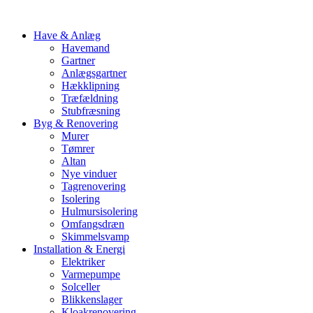
Have & Anlæg
Havemand
Gartner
Anlægsgartner
Hækklipning
Træfældning
Stubfræsning
Byg & Renovering
Murer
Tømrer
Altan
Nye vinduer
Tagrenovering
Isolering
Hulmursisolering
Omfangsdræn
Skimmelsvamp
Installation & Energi
Elektriker
Varmepumpe
Solceller
Blikkenslager
Kloakrenovering