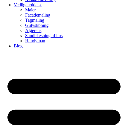
Vedligeholdelse
Maler
Facademaling
Tagmaling
Gulvslibning
Algerens
Sandblæsning af hus
Handyman
Blog