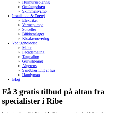
Hulmursisolering
Omfangsdræn
Skimmelsvamp
Installation & Energi
Elektriker
Varmepumpe
Solceller
Blikkenslager
Kloakrenovering
Vedligeholdelse
Maler
Facademaling
Tagmaling
Gulvslibning
Algerens
Sandblæsning af hus
Handyman
Blog
Få 3 gratis tilbud på altan fra
specialister i Ribe