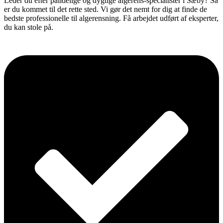
Leder du efter pålidelige og dygtige algerens-specialister i Sæby? Så
er du kommet til det rette sted. Vi gør det nemt for dig at finde de
bedste professionelle til algerensning. Få arbejdet udført af eksperter,
du kan stole på.