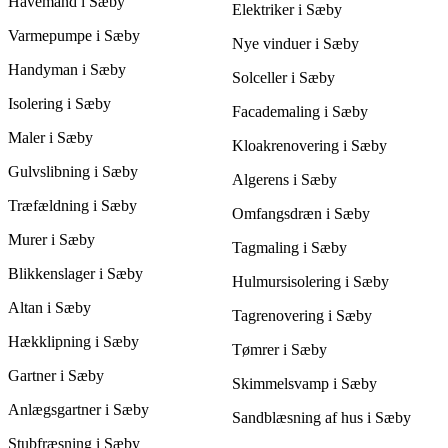
Havemand i Sæby
passer bedst til både dit budget og dine behov i Sæby, uden at
Elektriker i Sæby
gå på kompromis med kvaliteten.
Varmepumpe i Sæby
Nye vinduer i Sæby
Handyman i Sæby
Solceller i Sæby
Isolering i Sæby
Facademaling i Sæby
Maler i Sæby
Kloakrenovering i Sæby
Gulvslibning i Sæby
Algerens i Sæby
Træfældning i Sæby
Omfangsdræn i Sæby
Murer i Sæby
Tagmaling i Sæby
Blikkenslager i Sæby
Hulmursisolering i Sæby
Altan i Sæby
Tagrenovering i Sæby
Hækklipning i Sæby
Tømrer i Sæby
Gartner i Sæby
Skimmelsvamp i Sæby
Anlægsgartner i Sæby
Sandblæsning af hus i Sæby
Stubfræsning i Sæby