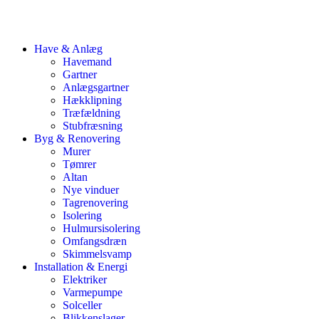
Have & Anlæg
Havemand
Gartner
Anlægsgartner
Hækklipning
Træfældning
Stubfræsning
Byg & Renovering
Murer
Tømrer
Altan
Nye vinduer
Tagrenovering
Isolering
Hulmursisolering
Omfangsdræn
Skimmelsvamp
Installation & Energi
Elektriker
Varmepumpe
Solceller
Blikkenslager